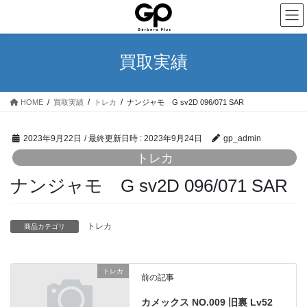
コ
ナ
ン
ビ
テ
ゲ
ン
ー
買取実績
ツ
シ
へ
ョ
ス
ン
HOME
買取実績
トレカ
ナンジャモ G sv2D 096/071 SAR
キ
に
ッ
移
プ
動
2023年9月22日
/ 最終更新日時 :
2023年9月24日
gp_admin
トレカ
ナンジャモ G sv2D 096/071 SAR
トレカ
商品カテゴリ
トレカ
前の記事
カメックス NO.009 旧裏 Lv52