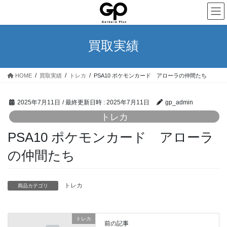
コ
ナ
ン
ビ
テ
ゲ
ン
ー
買取実績
ツ
シ
へ
ョ
ス
ン
HOME
買取実績
トレカ
PSA10 ポケモンカード アローラの仲間たち
キ
に
ッ
移
プ
動
2025年7月11日
/ 最終更新日時 :
2025年7月11日
gp_admin
トレカ
PSA10 ポケモンカード アローラ
の仲間たち
トレカ
商品カテゴリ
トレカ
前の記事