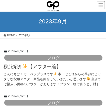
コ
ナ
ン
ビ
テ
ゲ
ン
ー
2023年9月
ツ
シ
へ
ョ
ス
ン
HOME
2023年9月
キ
に
ッ
移
プ
動
2023年9月29日
ブログ
秋服紹介
【アウター編】
こんにちは！ガーベラプラスです
本日はこれからの季節にピッ
タリな秋服アウター商品を紹介していきたいと思います
当店で
は幅広い価格のアウターがあります！ブランド物で言うと、財 […]
2023年9月26日
ブログ