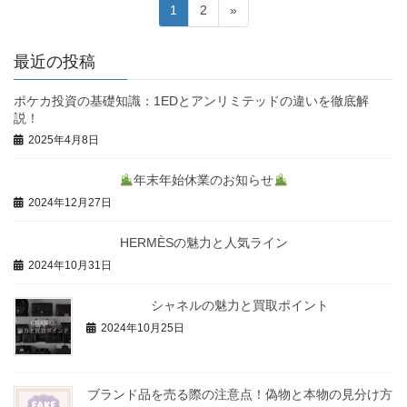
投
固
固
1
2
»
稿
定
定
ペ
ペ
の
最近の投稿
ー
ー
ペ
ジ
ジ
ポケカ投資の基礎知識：1EDとアンリミテッドの違いを徹底解
ー
説！
ジ
2025年4月8日
送
年末年始休業のお知らせ
り
2024年12月27日
HERMÈSの魅力と人気ライン
2024年10月31日
シャネルの魅力と買取ポイント
2024年10月25日
ブランド品を売る際の注意点！偽物と本物の見分け方