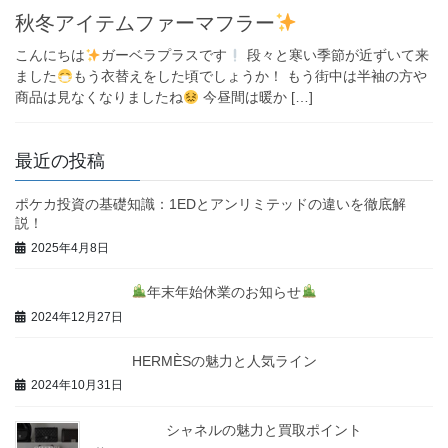
秋冬アイテムファーマフラー
こんにちは
ガーベラプラスです
段々と寒い季節が近ずいて来
ました
もう衣替えをした頃でしょうか！ もう街中は半袖の方や
商品は見なくなりましたね
今昼間は暖か […]
最近の投稿
ポケカ投資の基礎知識：1EDとアンリミテッドの違いを徹底解
説！
2025年4月8日
年末年始休業のお知らせ
2024年12月27日
HERMÈSの魅力と人気ライン
2024年10月31日
シャネルの魅力と買取ポイント