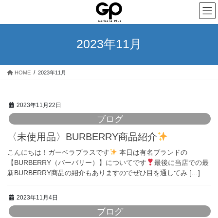
コ
ナ
ン
ビ
テ
ゲ
ン
ー
2023年11月
ツ
シ
へ
ョ
ス
ン
HOME
2023年11月
キ
に
ッ
移
プ
動
2023年11月22日
ブログ
〈未使用品〉BURBERRY商品紹介
こんにちは！ガーベラプラスです
本日は有名ブランドの
【BURBERRY（バーバリー）】についてです
最後に当店での最
新BURBERRY商品の紹介もありますのでぜひ目を通してみ […]
2023年11月4日
ブログ