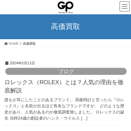
コ
ナ
ン
ビ
テ
ゲ
ン
ー
高価買取
ツ
シ
へ
ョ
ス
ン
HOME
高価買取
キ
に
ッ
移
プ
動
2024年5月11日
ブログ
ロレックス（ROLEX）とは？人気の理由を徹
底解説
誰もが耳にしたことのあるブランド。 高級時計と言ったら『ロレ
ックス』と名前が出るほど有名なブランドですが、 どのような歴
史があり、人気があるのか徹底調査致しました。 ロレックスの誕
生 当時24歳の創設者のハンス・ウイルス […]