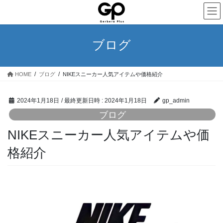
コ
ナ
ン
ビ
テ
ゲ
ン
ー
ブログ
ツ
シ
へ
ョ
ス
ン
HOME
ブログ
NIKEスニーカー人気アイテムや価格紹介
キ
に
ッ
移
プ
動
2024年1月18日
/ 最終更新日時 :
2024年1月18日
gp_admin
ブログ
NIKEスニーカー人気アイテムや価
格紹介