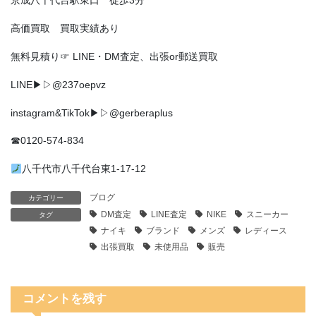
京成八千代台駅東口 徒歩3分
高価買取 買取実績あり
無料見積り☞ LINE・DM査定、出張or郵送買取
LINE▶︎▷@237oepvz
instagram&TikTok▶▷@gerberaplus
☎0120-574-834
八千代市八千代台東1-17-12
ブログ
カテゴリー
DM査定
LINE査定
NIKE
スニーカー
タグ
ナイキ
ブランド
メンズ
レディース
出張買取
未使用品
販売
コメントを残す